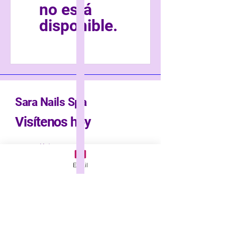
no está
disponible.
Sara Nails Spa
Visítenos hoy
Email
*
Email
Yes, subscribe me to 
your newsletter.
*